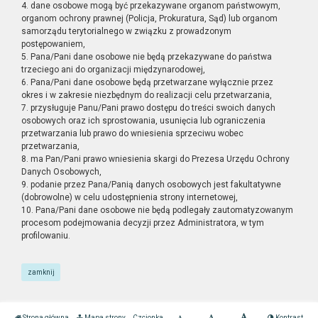
4. dane osobowe mogą być przekazywane organom państwowym,
organom ochrony prawnej (Policja, Prokuratura, Sąd) lub organom
samorządu terytorialnego w związku z prowadzonym
postępowaniem,
5. Pana/Pani dane osobowe nie będą przekazywane do państwa
trzeciego ani do organizacji międzynarodowej,
6. Pana/Pani dane osobowe będą przetwarzane wyłącznie przez
okres i w zakresie niezbędnym do realizacji celu przetwarzania,
7. przysługuje Panu/Pani prawo dostępu do treści swoich danych
osobowych oraz ich sprostowania, usunięcia lub ograniczenia
przetwarzania lub prawo do wniesienia sprzeciwu wobec
przetwarzania,
8. ma Pan/Pani prawo wniesienia skargi do Prezesa Urzędu Ochrony
Danych Osobowych,
9. podanie przez Pana/Panią danych osobowych jest fakultatywne
(dobrowolne) w celu udostępnienia strony internetowej,
10. Pana/Pani dane osobowe nie będą podlegały zautomatyzowanym
procesom podejmowania decyzji przez Administratora, w tym
profilowaniu.
zamknij
Strona główna
Mapa strony
Czcionka
Kontrast