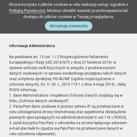
Strona korzysta z plików cookies w celu realizacji usług i zgodnie z
Polityką Prywatności
. Możesz określić warunki przechowywania lub
dostępu do plików cookies w Twojej przeglądarce.
Akceptuję ciasteczka
Informacja Administratora
Na podstawie art. 13 ust. 1 i 2 Rozporządzenia Parlamentu
Europejskiego i Rady (UE) 2016/679 z dnia 27 kwietnia 2016r. w
sprawie ochrony osób fizycznych w związku z przetwarzaniem
danych osobowych i w sprawie swobodnego przepływu takich danych
oraz uchylenia dyrektywy 95/46/WE (ogólne rozporządzenie o
ochronie danych), Dz. U. UE. L. 2016.119.1 z dnia 4 maja 2016r., dalej
RODO informuję:
1. dane Administratora i Inspektora Ochrony Danych znajdują się w
linku „Ochrona danych osobowych”,
2. Pana/Pani dane osobowe w postaci adresu IP, są przetwarzane w
celu udostępniania strony internetowej oraz wypełnienia obowiązków
prawnych spoczywających na administratorze(art.6 ust.1 lit.c RODO),
3. jeżeli korzysta Pan/Pani z odnośnika na stronie będącego adresem
e-mail placówki to zgadza się Pan/Pani na przetwarzanie danych w
celu udzielenia odpowiedzi,