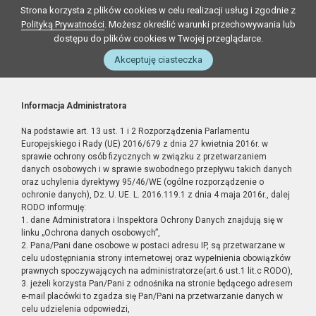
Strona korzysta z plików cookies w celu realizacji usług i zgodnie z
Polityką Prywatności
. Możesz określić warunki przechowywania lub
dostępu do plików cookies w Twojej przeglądarce.
Akceptuję ciasteczka
Informacja Administratora
Na podstawie art. 13 ust. 1 i 2 Rozporządzenia Parlamentu
Europejskiego i Rady (UE) 2016/679 z dnia 27 kwietnia 2016r. w
sprawie ochrony osób fizycznych w związku z przetwarzaniem
danych osobowych i w sprawie swobodnego przepływu takich danych
oraz uchylenia dyrektywy 95/46/WE (ogólne rozporządzenie o
ochronie danych), Dz. U. UE. L. 2016.119.1 z dnia 4 maja 2016r., dalej
RODO informuję:
1. dane Administratora i Inspektora Ochrony Danych znajdują się w
linku „Ochrona danych osobowych”,
2. Pana/Pani dane osobowe w postaci adresu IP, są przetwarzane w
celu udostępniania strony internetowej oraz wypełnienia obowiązków
prawnych spoczywających na administratorze(art.6 ust.1 lit.c RODO),
3. jeżeli korzysta Pan/Pani z odnośnika na stronie będącego adresem
e-mail placówki to zgadza się Pan/Pani na przetwarzanie danych w
celu udzielenia odpowiedzi,