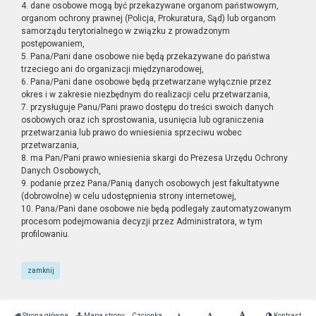
4. dane osobowe mogą być przekazywane organom państwowym,
organom ochrony prawnej (Policja, Prokuratura, Sąd) lub organom
samorządu terytorialnego w związku z prowadzonym
postępowaniem,
5. Pana/Pani dane osobowe nie będą przekazywane do państwa
trzeciego ani do organizacji międzynarodowej,
6. Pana/Pani dane osobowe będą przetwarzane wyłącznie przez
okres i w zakresie niezbędnym do realizacji celu przetwarzania,
7. przysługuje Panu/Pani prawo dostępu do treści swoich danych
osobowych oraz ich sprostowania, usunięcia lub ograniczenia
przetwarzania lub prawo do wniesienia sprzeciwu wobec
przetwarzania,
8. ma Pan/Pani prawo wniesienia skargi do Prezesa Urzędu Ochrony
Danych Osobowych,
9. podanie przez Pana/Panią danych osobowych jest fakultatywne
(dobrowolne) w celu udostępnienia strony internetowej,
10. Pana/Pani dane osobowe nie będą podlegały zautomatyzowanym
procesom podejmowania decyzji przez Administratora, w tym
profilowaniu.
zamknij
Strona główna
Mapa strony
Czcionka
Kontrast