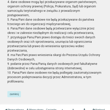
4. dane osobowe mogą być przekazywane organom państwowym,
organom ochrony prawnej (Policja, Prokuratura, Sąd) lub organom
samorządu terytorialnego w związku z prowadzonym
postępowaniem,
5. Pana/Pani dane osobowe nie będą przekazywane do państwa
trzeciego ani do organizacji międzynarodowej,
6. Pana/Pani dane osobowe będą przetwarzane wyłącznie przez
okres i w zakresie niezbędnym do realizacji celu przetwarzania,
7. przysługuje Panu/Pani prawo dostępu do treści swoich danych
osobowych oraz ich sprostowania, usunięcia lub ograniczenia
przetwarzania lub prawo do wniesienia sprzeciwu wobec
przetwarzania,
8. ma Pan/Pani prawo wniesienia skargi do Prezesa Urzędu Ochrony
Danych Osobowych,
9. podanie przez Pana/Panią danych osobowych jest fakultatywne
(dobrowolne) w celu udostępnienia strony internetowej,
10. Pana/Pani dane osobowe nie będą podlegały zautomatyzowanym
procesom podejmowania decyzji przez Administratora, w tym
profilowaniu.
zamknij
Strona główna
Mapa strony
Czcionka
Kontrast