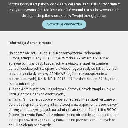
Strona korzysta z plików cookies w celu realizacji usług i zgodnie z
Polityką Prywatności
. Możesz określić warunki przechowywania lub
dostępu do plików cookies w Twojej przeglądarce.
Akceptuję ciasteczka
Informacja Administratora
Na podstawie art. 13 ust. 1 i 2 Rozporządzenia Parlamentu
Europejskiego i Rady (UE) 2016/679 z dnia 27 kwietnia 2016r. w
sprawie ochrony osób fizycznych w związku z przetwarzaniem
danych osobowych i w sprawie swobodnego przepływu takich danych
oraz uchylenia dyrektywy 95/46/WE (ogólne rozporządzenie o
ochronie danych), Dz. U. UE. L. 2016.119.1 z dnia 4 maja 2016r., dalej
RODO informuję:
1. dane Administratora i Inspektora Ochrony Danych znajdują się w
linku „Ochrona danych osobowych”,
2. Pana/Pani dane osobowe w postaci adresu IP, są przetwarzane w
celu udostępniania strony internetowej oraz wypełnienia obowiązków
prawnych spoczywających na administratorze(art.6 ust.1 lit.c RODO),
3. jeżeli korzysta Pan/Pani z odnośnika na stronie będącego adresem
e-mail placówki to zgadza się Pan/Pani na przetwarzanie danych w
celu udzielenia odpowiedzi,