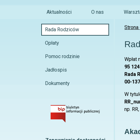
Aktualności
O nas
Warszta
Strona
Rada Rodziców
Rad
Opłaty
Pomoc rodzinie
Wpłat 
95 124
Jadłospis
Rada R
00-137
Dokumenty
W tytu
RR_num
np. RR,
Akad