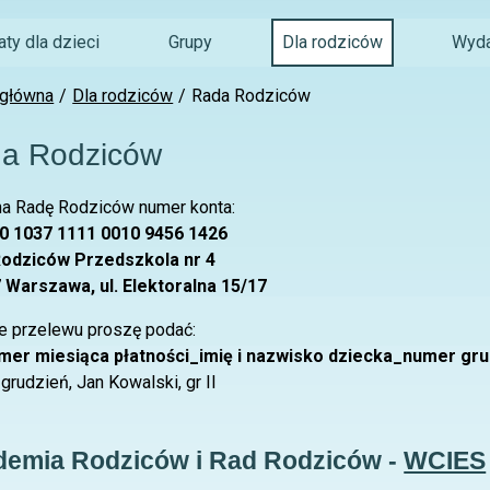
ty dla dzieci
Grupy
Dla rodziców
Wyda
 główna
Dla rodziców
Rada Rodziców
a Rodziców
na Radę Rodziców numer konta:
0 1037 1111 0010 9456 1426
odziców Przedszkola nr 4
 Warszawa, ul. Elektoralna 15/17
le przelewu proszę podać:
er miesiąca płatności_imię i nazwisko dziecka_numer gru
 grudzień, Jan Kowalski, gr II
emia Rodziców i Rad Rodziców -
WCIES