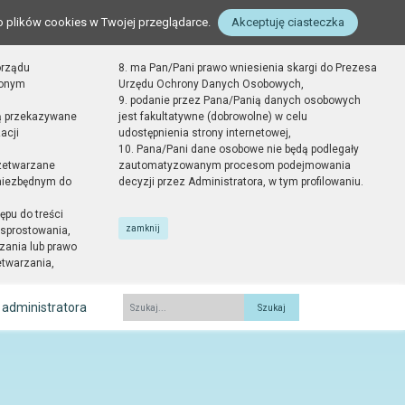
o plików cookies w Twojej przeglądarce.
Akceptuję ciasteczka
orządu
8. ma Pan/Pani prawo wniesienia skargi do Prezesa
zonym
Urzędu Ochrony Danych Osobowych,
9. podanie przez Pana/Panią danych osobowych
ą przekazywane
jest fakultatywne (dobrowolne) w celu
acji
udostępnienia strony internetowej,
10. Pana/Pani dane osobowe nie będą podlegały
zetwarzane
zautomatyzowanym procesom podejmowania
 niezbędnym do
decyzji przez Administratora, w tym profilowaniu.
ępu do treści
zamknij
sprostowania,
zania lub prawo
etwarzania,
 administratora
Fraza