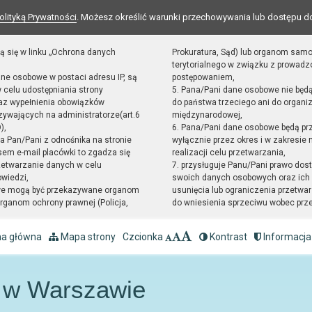
olityką Prywatności
. Możesz określić warunki przechowywania lub dostępu d
ą się w linku „Ochrona danych
Prokuratura, Sąd) lub organom sam
terytorialnego w związku z prowad
ane osobowe w postaci adresu IP, są
postępowaniem,
 celu udostępniania strony
5. Pana/Pani dane osobowe nie będ
raz wypełnienia obowiązków
do państwa trzeciego ani do organiz
ywających na administratorze(art.6
międzynarodowej,
),
6. Pana/Pani dane osobowe będą pr
sta Pan/Pani z odnośnika na stronie
wyłącznie przez okres i w zakresie
em e-mail placówki to zgadza się
realizacji celu przetwarzania,
zetwarzanie danych w celu
7. przysługuje Panu/Pani prawo dost
owiedzi,
swoich danych osobowych oraz ich 
we mogą być przekazywane organom
usunięcia lub ograniczenia przetwar
ganom ochrony prawnej (Policja,
do wniesienia sprzeciwu wobec prz
na główna
Mapa strony
Czcionka
Kontrast
Informacja
4 w Warszawie