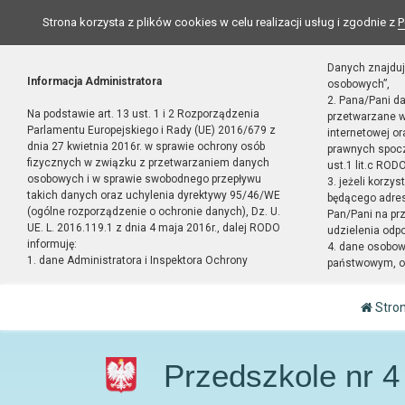
Strona korzysta z plików cookies w celu realizacji usług i zgodnie z
P
Danych znajduj
Informacja Administratora
osobowych”,
2. Pana/Pani d
Na podstawie art. 13 ust. 1 i 2 Rozporządzenia
przetwarzane w
Parlamentu Europejskiego i Rady (UE) 2016/679 z
internetowej o
dnia 27 kwietnia 2016r. w sprawie ochrony osób
prawnych spocz
fizycznych w związku z przetwarzaniem danych
ust.1 lit.c RODO
osobowych i w sprawie swobodnego przepływu
3. jeżeli korzy
takich danych oraz uchylenia dyrektywy 95/46/WE
będącego adres
(ogólne rozporządzenie o ochronie danych), Dz. U.
Pan/Pani na pr
UE. L. 2016.119.1 z dnia 4 maja 2016r., dalej RODO
udzielenia odp
informuję:
4. dane osobo
1. dane Administratora i Inspektora Ochrony
państwowym, or
Stro
Przedszkole nr 