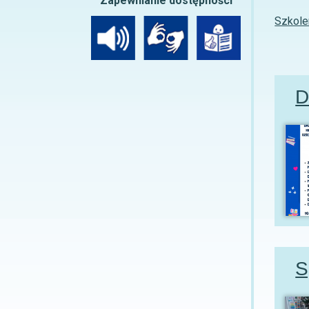
Zapewnianie dostępności
Szkole
D
S