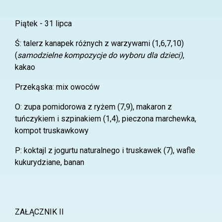
Piątek - 31 lipca
Ś: talerz kanapek różnych z warzywami (1,6,7,10)
(
samodzielne kompozycje do wyboru dla dzieci)
,
kakao
Przekąska: mix owoców
O: zupa pomidorowa z ryżem (7,9), makaron z
tuńczykiem i szpinakiem (1,4), pieczona marchewka,
kompot truskawkowy
P: koktajl z jogurtu naturalnego i truskawek (7), wafle
kukurydziane, banan
ZAŁĄCZNIK II