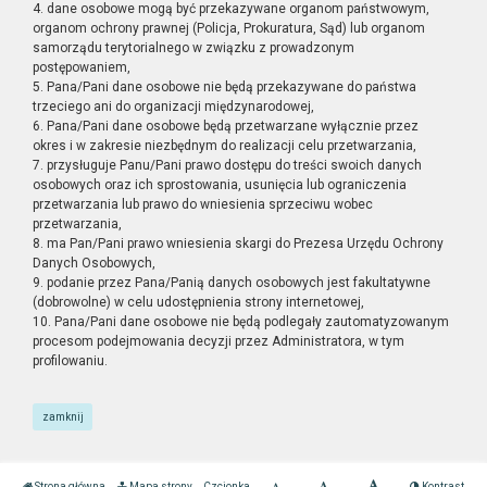
4. dane osobowe mogą być przekazywane organom państwowym,
organom ochrony prawnej (Policja, Prokuratura, Sąd) lub organom
samorządu terytorialnego w związku z prowadzonym
postępowaniem,
5. Pana/Pani dane osobowe nie będą przekazywane do państwa
trzeciego ani do organizacji międzynarodowej,
6. Pana/Pani dane osobowe będą przetwarzane wyłącznie przez
okres i w zakresie niezbędnym do realizacji celu przetwarzania,
7. przysługuje Panu/Pani prawo dostępu do treści swoich danych
osobowych oraz ich sprostowania, usunięcia lub ograniczenia
przetwarzania lub prawo do wniesienia sprzeciwu wobec
przetwarzania,
8. ma Pan/Pani prawo wniesienia skargi do Prezesa Urzędu Ochrony
Danych Osobowych,
9. podanie przez Pana/Panią danych osobowych jest fakultatywne
(dobrowolne) w celu udostępnienia strony internetowej,
10. Pana/Pani dane osobowe nie będą podlegały zautomatyzowanym
procesom podejmowania decyzji przez Administratora, w tym
profilowaniu.
zamknij
Strona główna
Mapa strony
Czcionka
Kontrast