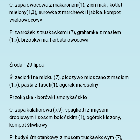
O: zupa owocowa z makaronem(1), ziemniaki, kotlet
mielony(1,3), surówka z marchewki i jabłka, kompot
wieloowocowy
P: twarożek z truskawkami (7), grahamka z masłem
(1,7), brzoskwinia, herbata owocowa
Środa - 29 lipca
Ś: zacierki na mleku (7), pieczywo mieszane z masłem
(1,7), pasta z fasoli(1), ogórek małosolny
Przekąska - borówki amerykańskie
O: zupa kalafiorowa (7,9), spaghetti z mięsem
drobiowym i sosem bolońskim (1), ogórek kiszony,
kompot śliwkowy
P: budyń śmietankowy z musem truskawkowym (7),