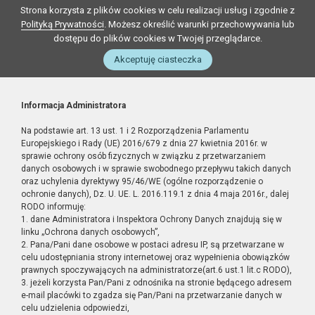
Strona korzysta z plików cookies w celu realizacji usług i zgodnie z
Polityką Prywatności
. Możesz określić warunki przechowywania lub
dostępu do plików cookies w Twojej przeglądarce.
Akceptuję ciasteczka
Informacja Administratora
Na podstawie art. 13 ust. 1 i 2 Rozporządzenia Parlamentu
Europejskiego i Rady (UE) 2016/679 z dnia 27 kwietnia 2016r. w
sprawie ochrony osób fizycznych w związku z przetwarzaniem
danych osobowych i w sprawie swobodnego przepływu takich danych
oraz uchylenia dyrektywy 95/46/WE (ogólne rozporządzenie o
ochronie danych), Dz. U. UE. L. 2016.119.1 z dnia 4 maja 2016r., dalej
RODO informuję:
1. dane Administratora i Inspektora Ochrony Danych znajdują się w
linku „Ochrona danych osobowych”,
2. Pana/Pani dane osobowe w postaci adresu IP, są przetwarzane w
celu udostępniania strony internetowej oraz wypełnienia obowiązków
prawnych spoczywających na administratorze(art.6 ust.1 lit.c RODO),
3. jeżeli korzysta Pan/Pani z odnośnika na stronie będącego adresem
e-mail placówki to zgadza się Pan/Pani na przetwarzanie danych w
celu udzielenia odpowiedzi,