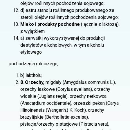
olejów roślinnych pochodzenia sojowego;
d) estru stanolu roślinnego produkowanego ze
steroli olejów roślinnych pochodzenia sojowego;
Mleko i produkty pochodne
(łącznie z laktozą),
z wyjątkiem:
a) serwatki wykorzystywanej do produkcji
destylatów alkoholowych, w tym alkoholu
etylowego
pochodzenia rolniczego,
b) laktitolu;
8
.
Orzechy,
migdały (Amygdalus communis L.),
orzechy laskowe (Corylus avellana), orzechy
włoskie (Juglans regia), orzechy nerkowca
(Anacardium occidentale), orzeszki pekan (Carya
illinoinensis (Wangenh.) K. Koch), orzechy
brazylijskie (Bertholletia excelsa),
pistacje/orzechy pistacjowe (Pistacia vera),