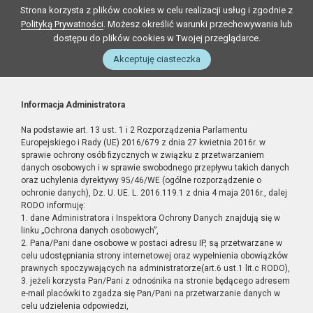
Strona korzysta z plików cookies w celu realizacji usług i zgodnie z
Polityką Prywatności
. Możesz określić warunki przechowywania lub
dostępu do plików cookies w Twojej przeglądarce.
Akceptuję ciasteczka
Informacja Administratora
Na podstawie art. 13 ust. 1 i 2 Rozporządzenia Parlamentu
Europejskiego i Rady (UE) 2016/679 z dnia 27 kwietnia 2016r. w
sprawie ochrony osób fizycznych w związku z przetwarzaniem
danych osobowych i w sprawie swobodnego przepływu takich danych
oraz uchylenia dyrektywy 95/46/WE (ogólne rozporządzenie o
ochronie danych), Dz. U. UE. L. 2016.119.1 z dnia 4 maja 2016r., dalej
RODO informuję:
1. dane Administratora i Inspektora Ochrony Danych znajdują się w
linku „Ochrona danych osobowych”,
2. Pana/Pani dane osobowe w postaci adresu IP, są przetwarzane w
celu udostępniania strony internetowej oraz wypełnienia obowiązków
prawnych spoczywających na administratorze(art.6 ust.1 lit.c RODO),
3. jeżeli korzysta Pan/Pani z odnośnika na stronie będącego adresem
e-mail placówki to zgadza się Pan/Pani na przetwarzanie danych w
celu udzielenia odpowiedzi,