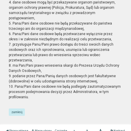
4. dane osobowe mogą być przekazywane organom państwowym,
organom ochrony prawnej (Policja, Prokuratura, Sąd) lub organom
samorządu terytorialnego w związku z prowadzonym
postępowaniem,
5. Pana/Pani dane osobowe nie będą przekazywane do państwa
trzeciego ani do organizacji międzynarodowej,
6. Pana/Pani dane osobowe będą przetwarzane wyłącznie przez
okres i w zakresie niezbędnym do realizacji celu przetwarzania,
7. przysługuje Panu/Pani prawo dostępu do treści swoich danych
osobowych oraz ich sprostowania, usunięcia lub ograniczenia
przetwarzania lub prawo do wniesienia sprzeciwu wobec
przetwarzania,
8. ma Pan/Pani prawo wniesienia skargi do Prezesa Urzędu Ochrony
Danych Osobowych,
9. podanie przez Pana/Panią danych osobowych jest fakultatywne
(dobrowolne) w celu udostępnienia strony internetowej,
10. Pana/Pani dane osobowe nie będą podlegały zautomatyzowanym
procesom podejmowania decyzji przez Administratora, w tym
profilowaniu.
zamknij
Strona główna
Mapa strony
Czcionka
Kontrast