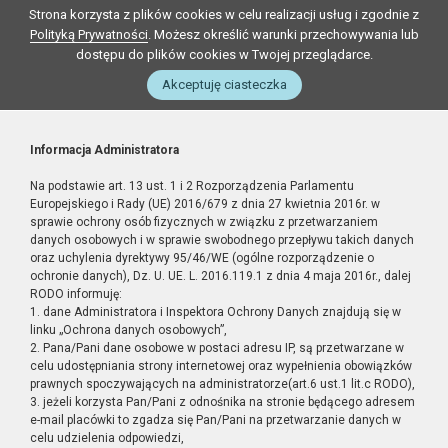
Strona korzysta z plików cookies w celu realizacji usług i zgodnie z
Polityką Prywatności
. Możesz określić warunki przechowywania lub
dostępu do plików cookies w Twojej przeglądarce.
Akceptuję ciasteczka
Informacja Administratora
Na podstawie art. 13 ust. 1 i 2 Rozporządzenia Parlamentu
Europejskiego i Rady (UE) 2016/679 z dnia 27 kwietnia 2016r. w
sprawie ochrony osób fizycznych w związku z przetwarzaniem
danych osobowych i w sprawie swobodnego przepływu takich danych
oraz uchylenia dyrektywy 95/46/WE (ogólne rozporządzenie o
ochronie danych), Dz. U. UE. L. 2016.119.1 z dnia 4 maja 2016r., dalej
RODO informuję:
1. dane Administratora i Inspektora Ochrony Danych znajdują się w
linku „Ochrona danych osobowych”,
2. Pana/Pani dane osobowe w postaci adresu IP, są przetwarzane w
celu udostępniania strony internetowej oraz wypełnienia obowiązków
prawnych spoczywających na administratorze(art.6 ust.1 lit.c RODO),
3. jeżeli korzysta Pan/Pani z odnośnika na stronie będącego adresem
e-mail placówki to zgadza się Pan/Pani na przetwarzanie danych w
celu udzielenia odpowiedzi,