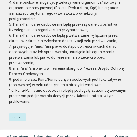
4. dane osobowe mogą być przekazywane organom państwowym,
organom ochrony prawnej (Policja, Prokuratura, Sąd) lub organom
samorządu terytorialnego w związku z prowadzonym
postępowaniem,
5. Pana/Pani dane osobowe nie będą przekazywane do państwa
trzeciego ani do organizacji międzynarodowej,
6. Pana/Pani dane osobowe będą przetwarzane wyłącznie przez
okres i w zakresie niezbędnym do realizacji celu przetwarzania,
7. przysługuje Panu/Pani prawo dostępu do treści swoich danych
osobowych oraz ich sprostowania, usunięcia lub ograniczenia
przetwarzania lub prawo do wniesienia sprzeciwu wobec
przetwarzania,
8. ma Pan/Pani prawo wniesienia skargi do Prezesa Urzędu Ochrony
Danych Osobowych,
9. podanie przez Pana/Panią danych osobowych jest fakultatywne
(dobrowolne) w celu udostępnienia strony internetowej,
10. Pana/Pani dane osobowe nie będą podlegały zautomatyzowanym
procesom podejmowania decyzji przez Administratora, w tym
profilowaniu.
zamknij
Strona główna
Mapa strony
Czcionka
Kontrast