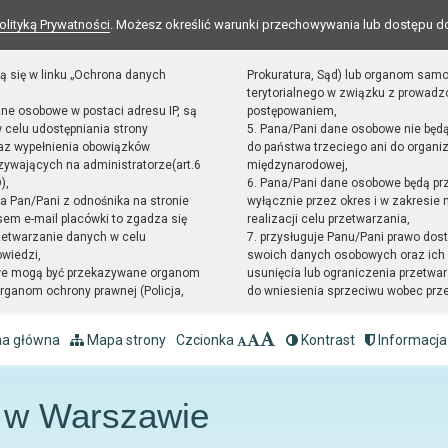
olityką Prywatności
. Możesz określić warunki przechowywania lub dostępu d
ą się w linku „Ochrona danych
Prokuratura, Sąd) lub organom sam
terytorialnego w związku z prowad
ane osobowe w postaci adresu IP, są
postępowaniem,
 celu udostępniania strony
5. Pana/Pani dane osobowe nie będ
raz wypełnienia obowiązków
do państwa trzeciego ani do organiz
ywających na administratorze(art.6
międzynarodowej,
),
6. Pana/Pani dane osobowe będą pr
sta Pan/Pani z odnośnika na stronie
wyłącznie przez okres i w zakresie
em e-mail placówki to zgadza się
realizacji celu przetwarzania,
zetwarzanie danych w celu
7. przysługuje Panu/Pani prawo dost
owiedzi,
swoich danych osobowych oraz ich 
we mogą być przekazywane organom
usunięcia lub ograniczenia przetwar
ganom ochrony prawnej (Policja,
do wniesienia sprzeciwu wobec prz
na główna
Mapa strony
Czcionka
Kontrast
Informacja
4 w Warszawie