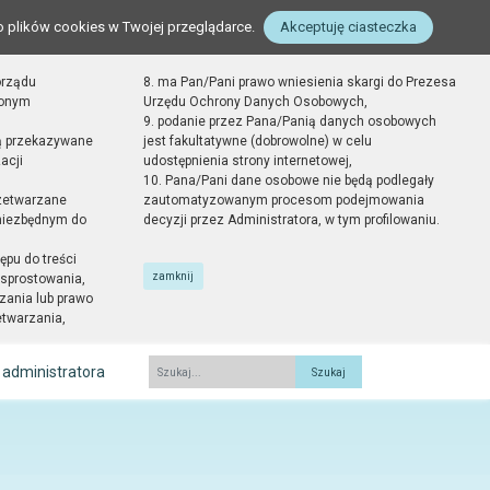
o plików cookies w Twojej przeglądarce.
Akceptuję ciasteczka
orządu
8. ma Pan/Pani prawo wniesienia skargi do Prezesa
zonym
Urzędu Ochrony Danych Osobowych,
9. podanie przez Pana/Panią danych osobowych
ą przekazywane
jest fakultatywne (dobrowolne) w celu
acji
udostępnienia strony internetowej,
10. Pana/Pani dane osobowe nie będą podlegały
zetwarzane
zautomatyzowanym procesom podejmowania
 niezbędnym do
decyzji przez Administratora, w tym profilowaniu.
ępu do treści
zamknij
sprostowania,
zania lub prawo
etwarzania,
 administratora
Fraza