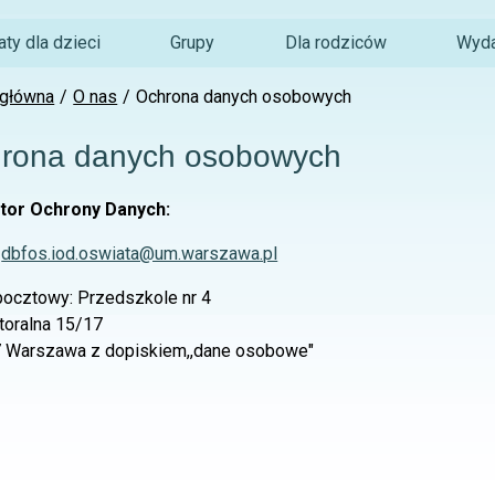
ty dla dzieci
Grupy
Dla rodziców
Wyda
 główna
O nas
Ochrona danych osobowych
rona danych osobowych
tor Ochrony Danych:
:
dbfos.iod.oswiata@um.warszawa.pl
pocztowy: Przedszkole nr 4
ktoralna 15/17
 Warszawa z dopiskiem,,dane osobowe"