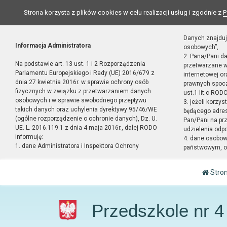
Strona korzysta z plików cookies w celu realizacji usług i zgodnie z
P
Danych znajduj
Informacja Administratora
osobowych”,
2. Pana/Pani d
Na podstawie art. 13 ust. 1 i 2 Rozporządzenia
przetwarzane w
Parlamentu Europejskiego i Rady (UE) 2016/679 z
internetowej o
dnia 27 kwietnia 2016r. w sprawie ochrony osób
prawnych spocz
fizycznych w związku z przetwarzaniem danych
ust.1 lit.c RODO
osobowych i w sprawie swobodnego przepływu
3. jeżeli korzy
takich danych oraz uchylenia dyrektywy 95/46/WE
będącego adres
(ogólne rozporządzenie o ochronie danych), Dz. U.
Pan/Pani na pr
UE. L. 2016.119.1 z dnia 4 maja 2016r., dalej RODO
udzielenia odp
informuję:
4. dane osobo
1. dane Administratora i Inspektora Ochrony
państwowym, or
Stro
Przedszkole nr 