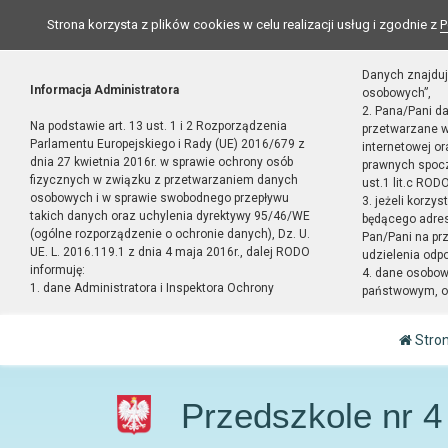
Strona korzysta z plików cookies w celu realizacji usług i zgodnie z
P
Danych znajduj
Informacja Administratora
osobowych”,
2. Pana/Pani d
Na podstawie art. 13 ust. 1 i 2 Rozporządzenia
przetwarzane w
Parlamentu Europejskiego i Rady (UE) 2016/679 z
internetowej o
dnia 27 kwietnia 2016r. w sprawie ochrony osób
prawnych spocz
fizycznych w związku z przetwarzaniem danych
ust.1 lit.c RODO
osobowych i w sprawie swobodnego przepływu
3. jeżeli korzy
takich danych oraz uchylenia dyrektywy 95/46/WE
będącego adres
(ogólne rozporządzenie o ochronie danych), Dz. U.
Pan/Pani na pr
UE. L. 2016.119.1 z dnia 4 maja 2016r., dalej RODO
udzielenia odp
informuję:
4. dane osobo
1. dane Administratora i Inspektora Ochrony
państwowym, or
Stro
Przedszkole nr 