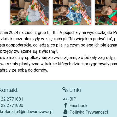
tnia 2024 r. dzieci z grup II, III i IV pojechały na wycieczkę d
zkolaki uczestniczyły w zajęciach pt. "Na wiejskim podwórku", p
ta gospodarskie, co jedzą, co piją, na czym polega ich pielęgna
obrzędy związane są z wiosną?.
owo maluchy spotkały się ze zwierzętami, zwiedzały zagrody, m
ż warsztaty plastyczne w trakcie których dzieci przygotowały p
zabrały ze sobą do domów.
ontakt
Linki
. 22 2771881
BIP
. 22 2771880
Facebook
kretariat.p4@eduwarszawa.pl
Polityka Prywatności