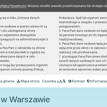
olityką Prywatności
. Możesz określić warunki przechowywania lub dostępu d
ą się w linku „Ochrona danych
Prokuratura, Sąd) lub organom sam
terytorialnego w związku z prowad
ane osobowe w postaci adresu IP, są
postępowaniem,
 celu udostępniania strony
5. Pana/Pani dane osobowe nie będ
raz wypełnienia obowiązków
do państwa trzeciego ani do organiz
ywających na administratorze(art.6
międzynarodowej,
),
6. Pana/Pani dane osobowe będą pr
sta Pan/Pani z odnośnika na stronie
wyłącznie przez okres i w zakresie
em e-mail placówki to zgadza się
realizacji celu przetwarzania,
zetwarzanie danych w celu
7. przysługuje Panu/Pani prawo dost
owiedzi,
swoich danych osobowych oraz ich 
we mogą być przekazywane organom
usunięcia lub ograniczenia przetwar
ganom ochrony prawnej (Policja,
do wniesienia sprzeciwu wobec prz
na główna
Mapa strony
Czcionka
Kontrast
Informacja
4 w Warszawie