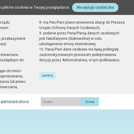
o plików cookies w Twojej przeglądarce.
Akceptuję ciasteczka
orządu
8. ma Pan/Pani prawo wniesienia skargi do Prezesa
zonym
Urzędu Ochrony Danych Osobowych,
9. podanie przez Pana/Panią danych osobowych
ą przekazywane
jest fakultatywne (dobrowolne) w celu
acji
udostępnienia strony internetowej,
10. Pana/Pani dane osobowe nie będą podlegały
zetwarzane
zautomatyzowanym procesom podejmowania
 niezbędnym do
decyzji przez Administratora, w tym profilowaniu.
ępu do treści
zamknij
sprostowania,
zania lub prawo
etwarzania,
 administratora
Fraza