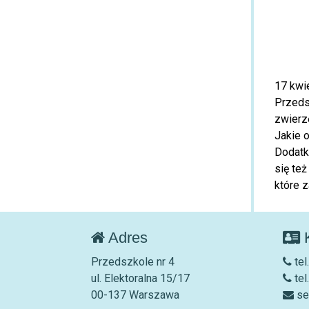
17 kwie
Przeds
zwierzę
Jakie 
Dodatk
się te
które 
Adres
K
Przedszkole nr 4
tel
ul. Elektoralna 15/17
tel
00-137 Warszawa
se